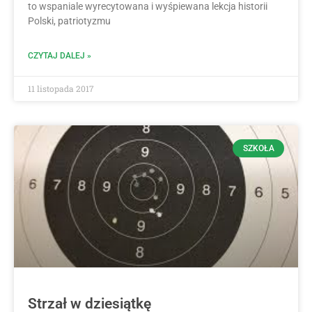
to wspaniale wyrecytowana i wyśpiewana lekcja historii
Polski, patriotyzmu
CZYTAJ DALEJ »
11 listopada 2017
SZKOŁA
Strzał w dziesiątkę