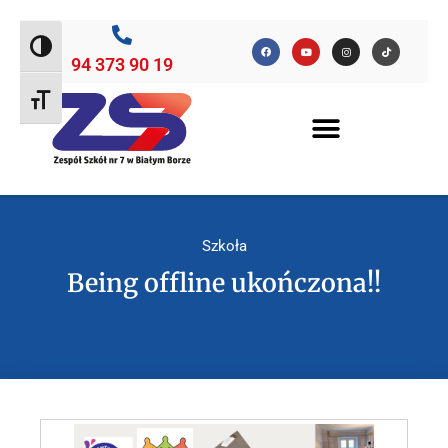
Toggle High Contrast
94 373 90 19
Toggle Font size
Szkoła
Being offline ukończona!!